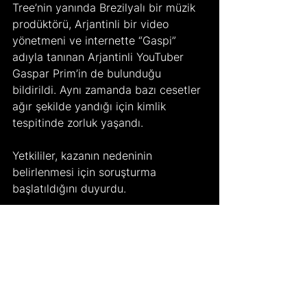
Tree’nin yanında Brezilyalı bir müzik 
prodüktörü, Arjantinli bir video 
yönetmeni ve internette “Gaspi” 
adıyla tanınan Arjantinli YouTuber 
Gaspar Prim’in de bulunduğu 
bildirildi. Aynı zamanda bazı cesetler 
ağır şekilde yandığı için kimlik 
tespitinde zorluk yaşandı.
Yetkililer, kazanın nedeninin 
belirlenmesi için soruşturma 
başlatıldığını duyurdu.