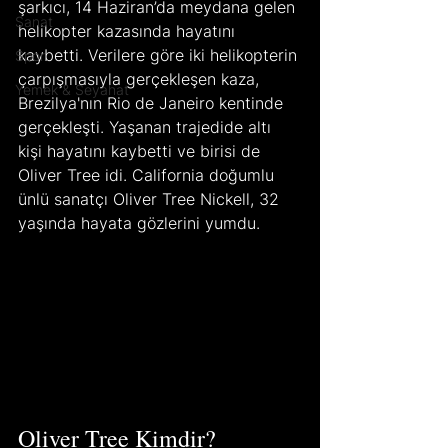
şarkıcı, 14 Haziran’da meydana gelen 
Sanat
helikopter kazasında hayatını 
kaybetti. Verilere göre iki helikopterin 
Spor
çarpışmasıyla gerçekleşen kaza, 
Yemek & Seyahat
Brezilya'nın Rio de Janeiro kentinde 
gerçekleşti. Yaşanan trajedide altı 
kişi hayatını kaybetti ve birisi de 
Oliver Tree idi. California doğumlu 
ünlü sanatçı Oliver Tree Nickell, 32 
yaşında hayata gözlerini yumdu.
Oliver Tree Kimdir?