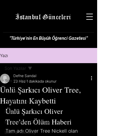
İstanbul Günceleri
"Türkiye'nin En Büyük Öğrenci Gazetesi"
Yazı
Son Yazılar
Defne Sandal
Son Yazılar
23 Haz
1 dakikada okunur
Ünlü Şarkıcı Oliver Tree,
Gündem
Hayatını Kaybetti
Hayatın İçinden
Ünlü Şarkıcı Oliver 
Politika
Tree’den Ölüm Haberi
İş Dünyası & Girişimcilik
Tam adı Oliver Tree Nickell olan 
Bilim & Teknoloji