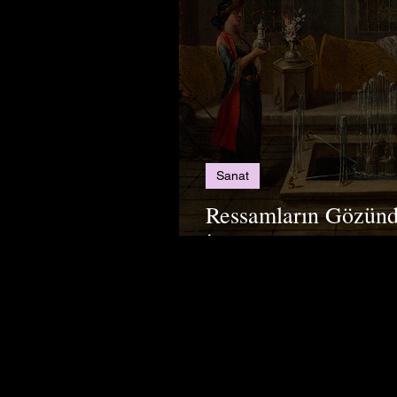
Sanat
Ressamların Gözün
İstanbul’u