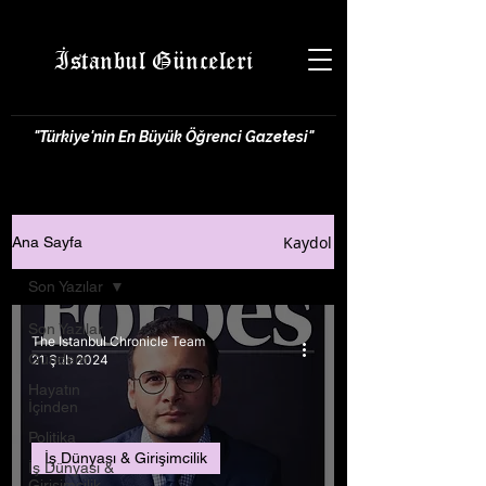
İstanbul Günceleri
"Türkiye'nin En Büyük Öğrenci Gazetesi"
Kaydol
Ana Sayfa
Son Yazılar
Son Yazılar
The Istanbul Chronicle Team
Gündem
21 Şub 2024
Hayatın
İçinden
Politika
İş Dünyası & Girişimcilik
İş Dünyası &
Girişimcilik