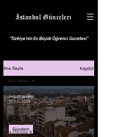
İstanbul Günceleri
"Türkiye'nin En Büyük Öğrenci Gazetesi"
Kaydol
Ana Sayfa
Son Yazılar
Son Yazılar
begum guvenc
Gündem
15 Kas 2024
Hayatın
İçinden
Politika
Gündem
İş Dünyası &
Girişimcilik