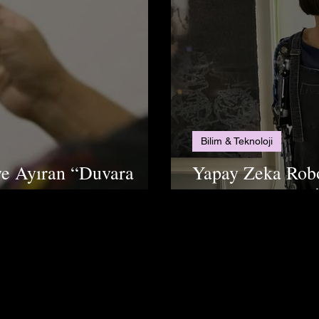
Bilim & Teknoloji
ye Ayıran “Duvara
Yapay Zeka Robo
rar Satışta
Milyon Doların Ü