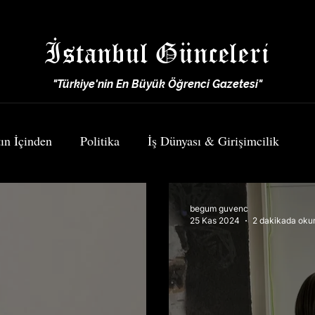
İstanbul Günceleri
"Türkiye'nin En Büyük Öğrenci Gazetesi"
ın İçinden
Politika
İş Dünyası & Girişimcilik
Spor
Yemek & Seyahat
begum guvenc
25 Kas 2024
2 dakikada oku