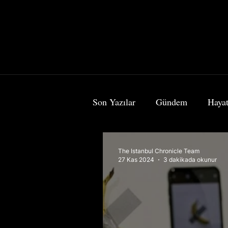
Son Yazılar
Gündem
Hayat
Bilim & Teknoloji
Sanat
The Istanbul Chronicle Team
27 Kas 2024
3 dakikada okunur