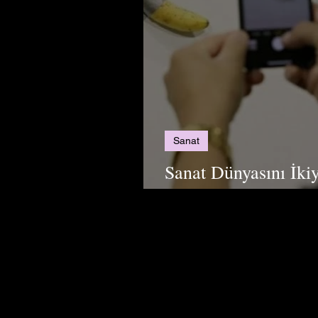
Sanat
Sanat Dünyasını İki
Bantlanmış Muz” Tek