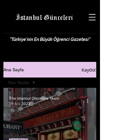
İstanbul Günceleri
"Türkiye'nin En Büyük Öğrenci Gazetesi"
Kaydol
Ana Sayfa
Son Yazılar
Son Yazılar
The Istanbul Chronicle Team
Gündem
26 Ara 2023
Hayatın
İçinden
Politika
İş Dünyası &
Girişimcilik