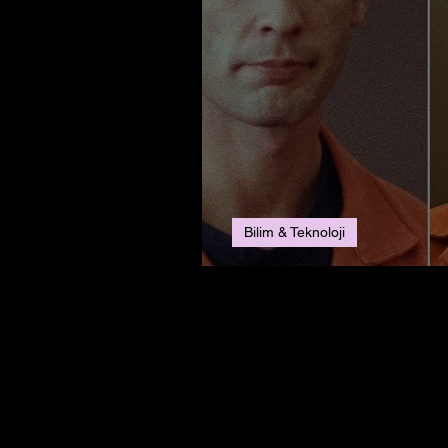
Bilim & Teknoloji
"Gerçek Suç" Takın