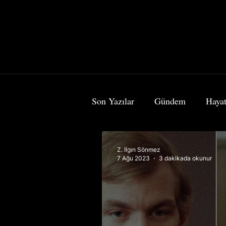
Son Yazılar
Gündem
Hayat
Bilim & Teknoloji
Sanat
Z. Ilgın Sönmez
7 Ağu 2023
3 dakikada okunur