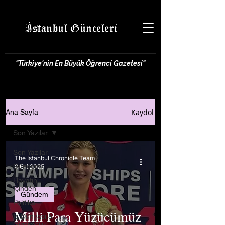
İstanbul Günceleri
"Türkiye'nin En Büyük Öğrenci Gazetesi"
Kaydol
Ana Sayfa
Son Yazılar
Son Yazılar
The Istanbul Chronicle Team
Gündem
8 Eki 2025
Hayatın
İçinden
Gündem
Politika
Milli Para Yüzücümüz
İş Dünyası &
Girişimcilik