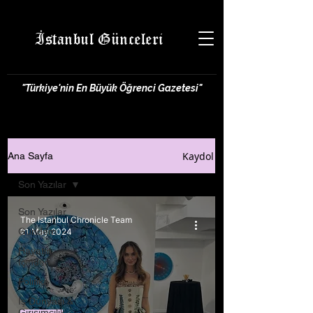
İstanbul Günceleri
"Türkiye'nin En Büyük Öğrenci Gazetesi"
Kaydol
Ana Sayfa
Son Yazılar
Son Yazılar
The Istanbul Chronicle Team
Gündem
21 May 2024
Hayatın
İçinden
Politika
İş Dünyası &
Girişimcilik