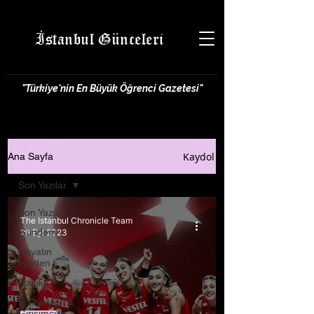
İstanbul Günceleri
"Türkiye'nin En Büyük Öğrenci Gazetesi"
Kaydol
Ana Sayfa
Son Yazılar
Son Yazılar
The Istanbul Chronicle Team
Gündem
26 Eyl 2023
Hayatın
İçinden
Politika
İş Dünyası &
Girişimcilik