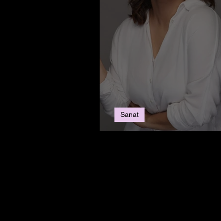
Sanat
Ceren Taşçı’yla Röp