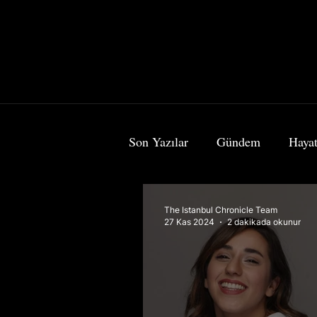
Son Yazılar
Gündem
Hayat
Bilim & Teknoloji
Sanat
The Istanbul Chronicle Team
27 Kas 2024
2 dakikada okunur