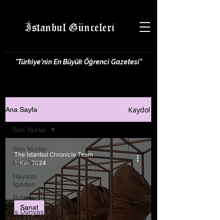
İstanbul Günceleri
"Türkiye'nin En Büyük Öğrenci Gazetesi"
Kaydol
Ana Sayfa
Son Yazılar
Son Yazılar
The Istanbul Chronicle Team
Gündem
3 Kas 2024
Hayatın
İçinden
Politika
Sanat
İş Dünyası &
Girişimcilik