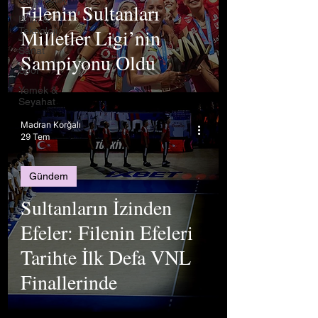
Filenin Sultanları
Bilim &
Milletler Ligi’nin
Teknoloji
Sanat
Şampiyonu Oldu
Spor
Yemek &
Seyahat
Madran Korğalı
29 Tem
Gündem
Sultanların İzinden
Efeler: Filenin Efeleri
Tarihte İlk Defa VNL
Finallerinde