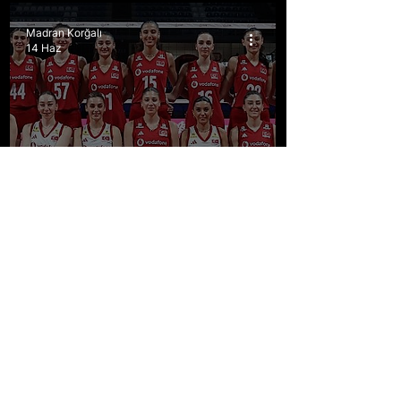
Madran Korğalı
14 Haz
Gündem
Ankara, Dört Gözle
Sultanları Bekliyor
The Istanbul Chronicle Team
26 Eyl 2023