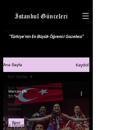
İstanbul Günceleri
"Türkiye'nin En Büyük Öğrenci Gazetesi"
Kaydol
Ana Sayfa
Son Yazılar
Son Yazılar
Mercan Efe
Gündem
30 Tem
Hayatın
İçinden
Politika
Spor
İş Dünyası &
Girişimcilik