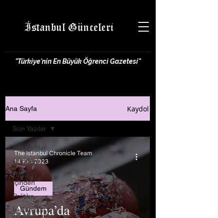
İstanbul Günceleri
"Türkiye'nin En Büyük Öğrenci Gazetesi"
Kaydol
Ana Sayfa
Son Yazılar
Son Yazılar
The Istanbul Chronicle Team
Gündem
14 Kas 2023
Hayatın
İçinden
Gündem
Politika
Avrupa’da
İş Dünyası &
Girişimcilik