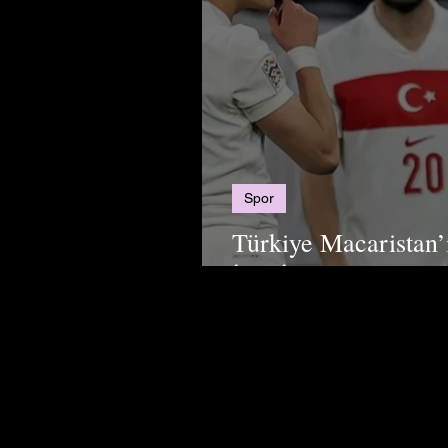
Spor
Türkiye Macaristan’
İçin İlk Adım