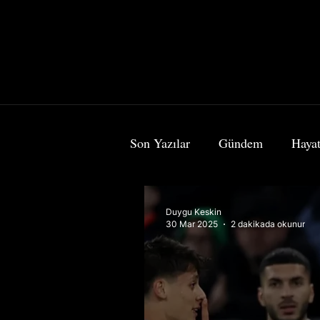
Son Yazılar
Gündem
Hayat
Bilim & Teknoloji
Sanat
Duygu Keskin
30 Mar 2025
2 dakikada okunur