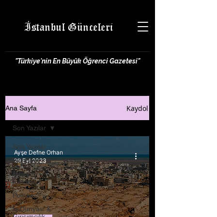
İstanbul Günceleri
"Türkiye'nin En Büyük Öğrenci Gazetesi"
Kaydol
Ana Sayfa
Son Yazılar
Son Yazılar
Ayşe Defne Orhan
Gündem
29 Eyl 2023
Hayatın
İçinden
Politika
İş Dünyası &
Girişimcilik