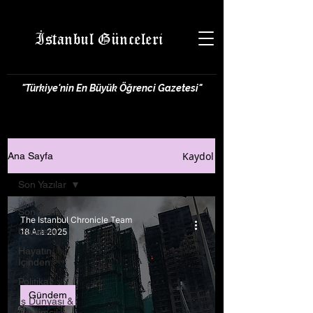
İstanbul Günceleri
"Türkiye'nin En Büyük Öğrenci Gazetesi"
Kaydol
Ana Sayfa
Son Yazılar
Son Yazılar
The Istanbul Chronicle Team
Gündem
18 Ara 2025
Hayatın
İçinden
Politika
Gündem
İş Dünyası &
Girişimcilik