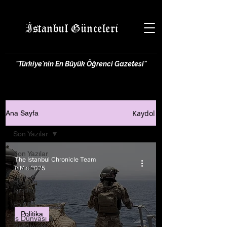
İstanbul Günceleri
"Türkiye'nin En Büyük Öğrenci Gazetesi"
Kaydol
Ana Sayfa
Son Yazılar
Son Yazılar
The Istanbul Chronicle Team
Gündem
8 Nis 2025
Hayatın
İçinden
Politika
Politika
İş Dünyası &
Girişimcilik