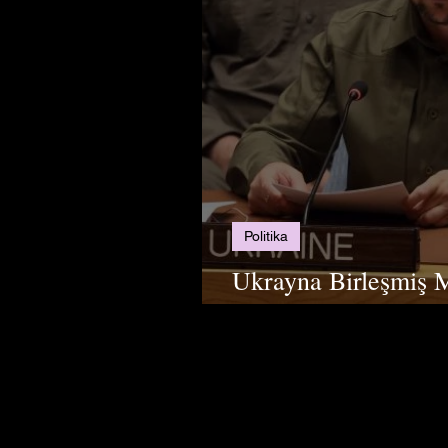
Politika
Ukrayna Birleşmiş M
Rusya Arasındaki So