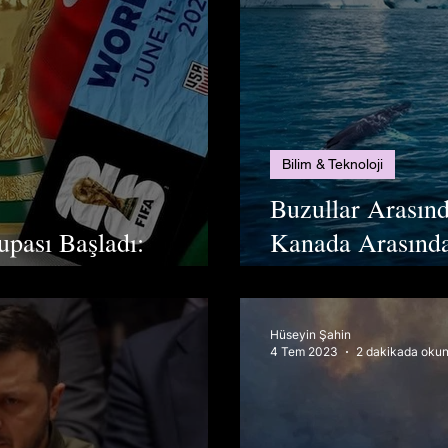
Bilim & Teknoloji
Buzullar Arasınd
pası Başladı:
Kanada Arasında
i Turnuva
Keşfedildi!
Hüseyin Şahin
4 Tem 2023
2 dakikada okun