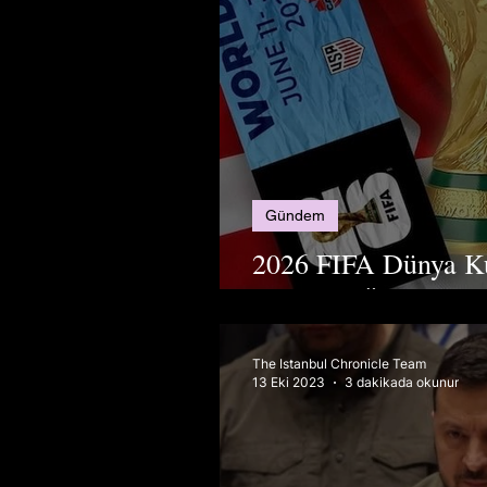
Gündem
2026 FIFA Dünya Ku
Futbolun Ötesindek
The Istanbul Chronicle Team
13 Eki 2023
3 dakikada okunur