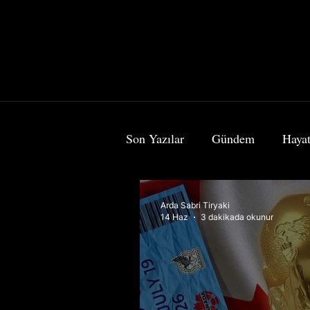
Son Yazılar
Gündem
Hayat
Bilim & Teknoloji
Sanat
Arda Sabri Tiryaki
14 Haz
3 dakikada okunur