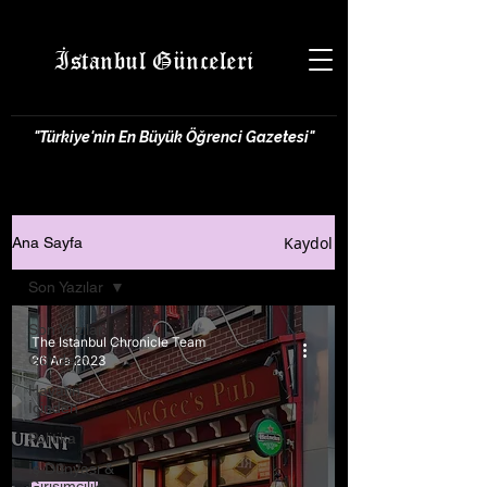
İstanbul Günceleri
"Türkiye'nin En Büyük Öğrenci Gazetesi"
Kaydol
Ana Sayfa
Son Yazılar
Son Yazılar
The Istanbul Chronicle Team
Gündem
26 Ara 2023
Hayatın
İçinden
Politika
İş Dünyası &
Girişimcilik