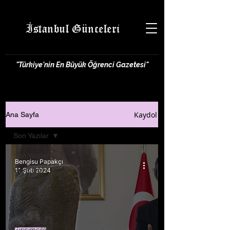
İstanbul Günceleri
"Türkiye'nin En Büyük Öğrenci Gazetesi"
Kaydol
Ana Sayfa
Son Yazılar
Son Yazılar
Bengisu Papakçı
Gündem
11 Şub 2024
Hayatın
İçinden
Politika
İş Dünyası &
Girişimcilik