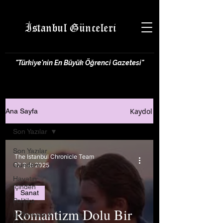
İstanbul Günceleri
"Türkiye'nin En Büyük Öğrenci Gazetesi"
Kaydol
Ana Sayfa
Son Yazılar
Son Yazılar
The Istanbul Chronicle Team
Gündem
17 Şub 2025
Hayatın
İçinden
Sanat
Politika
Romantizm Dolu Bir
İş Dünyası &
Girişimcilik