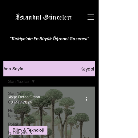
İstanbul Günceleri
"Türkiye'nin En Büyük Öğrenci Gazetesi"
Kaydol
Ana Sayfa
Son Yazılar
Son Yazılar
Ayşe Defne Orhan
Gündem
13 May 2024
Hayatın
İçinden
Politika
Bilim & Teknoloji
İş Dünyası &
Girişimcilik