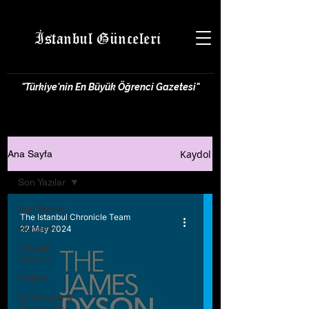
İstanbul Günceleri
"Türkiye'nin En Büyük Öğrenci Gazetesi"
Kaydol
Ana Sayfa
Son Yazılar
Son Yazılar
The Istanbul Chronicle Team
Gündem
22 May 2024
Hayatın
İçinden
Politika
İş Dünyası &
Girişimcilik