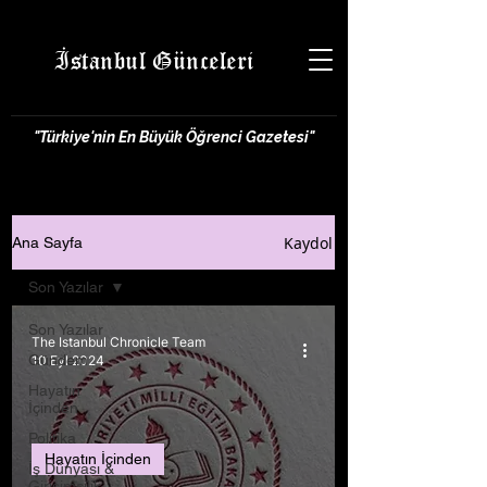
İstanbul Günceleri
"Türkiye'nin En Büyük Öğrenci Gazetesi"
Kaydol
Ana Sayfa
Son Yazılar
Son Yazılar
The Istanbul Chronicle Team
Gündem
10 Eyl 2024
Hayatın
İçinden
Politika
Hayatın İçinden
İş Dünyası &
Girişimcilik