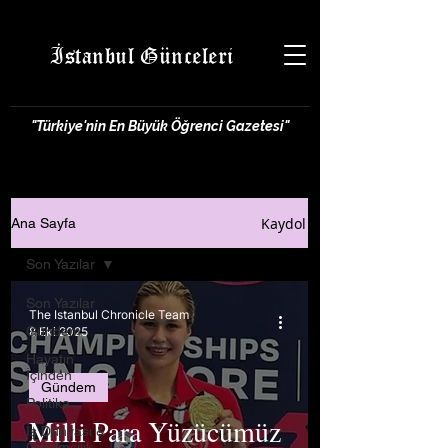
İstanbul Günceleri
"Türkiye'nin En Büyük Öğrenci Gazetesi"
Kaydol
Ana Sayfa
Son Yazılar
Son Yazılar
The Istanbul Chronicle Team
Gündem
8 Eki 2025
Hayatın
İçinden
Gündem
Politika
Milli Para Yüzücümüz
İş Dünyası &
Girişimcilik