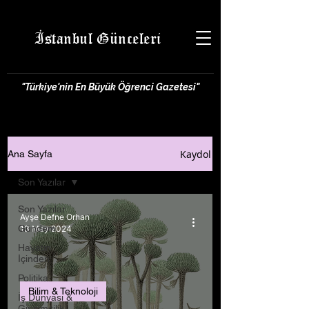
İstanbul Günceleri
"Türkiye'nin En Büyük Öğrenci Gazetesi"
Kaydol
Ana Sayfa
Son Yazılar
Son Yazılar
Ayşe Defne Orhan
Gündem
13 May 2024
Hayatın
İçinden
Politika
Bilim & Teknoloji
İş Dünyası &
Girişimcilik