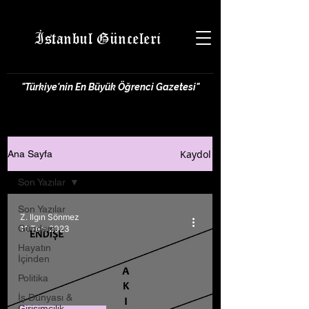
İstanbul Günceleri
"Türkiye'nin En Büyük Öğrenci Gazetesi"
Kaydol
Ana Sayfa
Son Yazılar
Son Yazılar
Z. Ilgın Sönmez
Gündem
11 Tem 2023
Hayatın
İçinden
Politika
İş Dünyası &
Girişimcilik