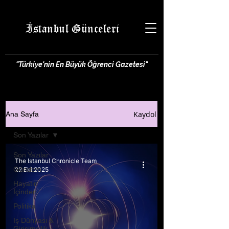
İstanbul Günceleri
"Türkiye'nin En Büyük Öğrenci Gazetesi"
Kaydol
Ana Sayfa
Son Yazılar
Son Yazılar
The Istanbul Chronicle Team
Gündem
22 Eki 2025
Hayatın
İçinden
Politika
İş Dünyası &
Girişimcilik