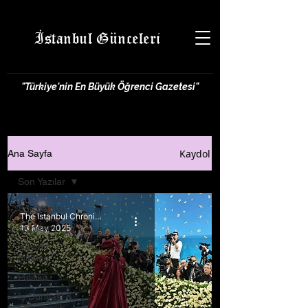
İstanbul Günceleri
"Türkiye'nin En Büyük Öğrenci Gazetesi"
Kaydol
Ana Sayfa
Son Yazılar
Son Yazılar
The Istanbul Chronicle Team
Gündem
13 May 2025
Hayatın
İçinden
Politika
İş Dünyası &
Girişimcilik