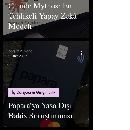
Claude Mythos: En
Sanat
Tehlikeli Yapay Zekâ
Spor
Modeli
Yemek & Seyahat
begum guvenc
9 Haz 2025
İş Dünyası & Girişimcilik
Papara’ya Yasa Dışı
Bahis Soruşturması