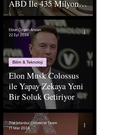
ABD İle 435 Milyon
Dolarlık Anlaşma
İmzaladı
Ebrar Özgen Arslan
22 Eyl 2024
Bilim & Teknoloji
Elon Musk Colossus
ile Yapay Zekaya Yeni
Bir Soluk Getiriyor
The Istanbul Chronicle Team
11 Mar 2024