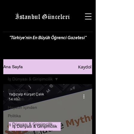
İstanbul Günceleri
"Türkiye'nin En Büyük Öğrenci Gazetesi"
Kaydol
Ana Sayfa
İş Dünyası & Girişimcilik
Son Yazılar
Yağızalp Kürşat Çalık
Gündem
14 Haz
Hayatın İçinden
Politika
İş Dünyası & Girişimcilik
İş Dünyası & Girişimcilik
Bilim & Teknoloji