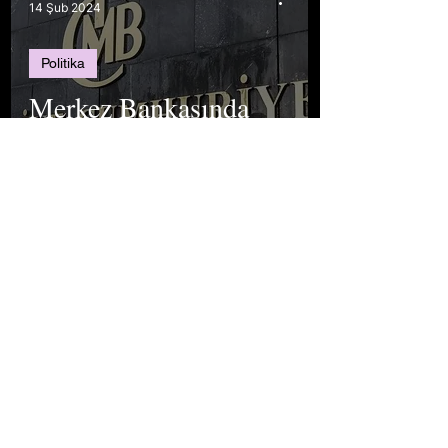
14 Şub 2024
Politika
Merkez Bankasında
Başkan Değişikliği:
Nasıl Gelişmeler
Yaşanabilir?
The Istanbul Chronicle Team
12 Şub 2024
İş Dünyası & Girişimcilik