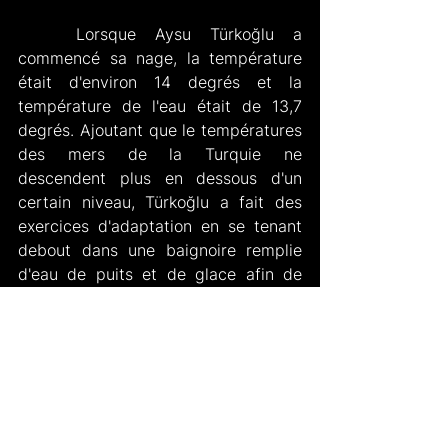
   Lorsque Aysu Türkoğlu a 
commencé sa nage, la température 
était d'environ 14 degrés et la 
température de l'eau était de 13,7 
degrés. Ajoutant que le températures 
des mers de la Turquie ne 
descendent plus en dessous d'un 
certain niveau, Türkoğlu a fait des 
exercices d'adaptation en se tenant 
debout dans une baignoire remplie 
d'eau de puits et de glace afin de 
s'habituer à ce froid.
   Lorsque Aysu Türkoğlu est revenue 
à Bodrum, Muğla, dans sa ville natale; 
elle a été accueillie avec 
enthousiasme à l'aéroport de Milas-
Bodrum, accompagné d'un orchestre.