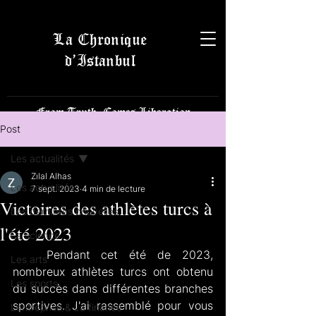
La Chronique
d’Istanbul
From Truth, Comes Liberation
Post
Les actualités
Zılal Alhas
Les actualités
7 sept. 2023
4 min de lecture
Victoires des athlètes turcs à
Les dernières nouvelles
l'été 2023
La science
   Pendant cet été de 2023, 
Les arts
nombreux athlètes turcs ont obtenu 
Les sports
du succès dans différentes branches 
sportives. J'ai rassemblé pour vous 
L’entreprise & La finance