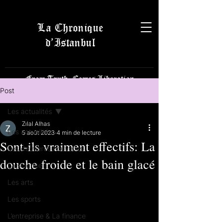
La Chronique
d’Istanbul
From Truth, Comes Liberation
Post
Les actualités
Zılal Alhas
Les actualités
5 août 2023
4 min de lecture
Sont-ils vraiment effectifs: La
Les dernières nouvelles
douche froide et le bain glacé
La science
Les arts
Les sports
L’entreprise & La finance