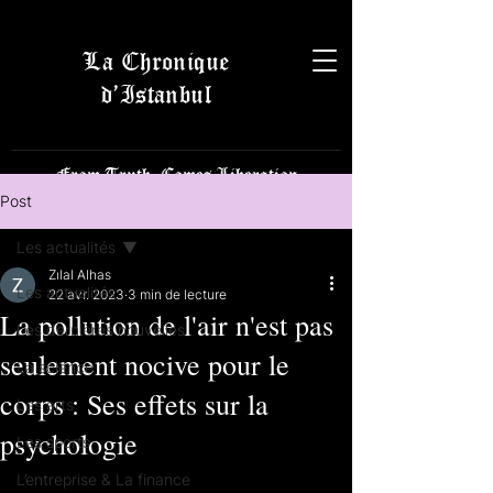
La Chronique
d’Istanbul
From Truth, Comes Liberation
Post
Les actualités
Zılal Alhas
Les actualités
22 avr. 2023
3 min de lecture
La pollution de l'air n'est pas
Les dernières nouvelles
seulement nocive pour le
La science
corps : Ses effets sur la
Les arts
psychologie
Les sports
L’entreprise & La finance