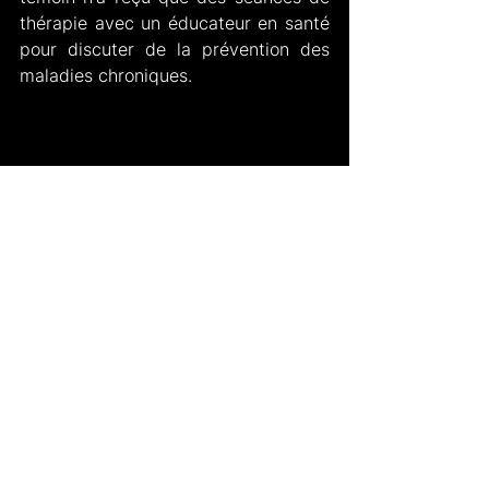
thérapie avec un éducateur en santé 
pour discuter de la prévention des 
maladies chroniques.
Photo prise du site "ma-clinique.fr"
      Enfin, ils ont conclu que les 
participants de l'étude ARIC qui ont 
reçu des appareils auditifs et une 
intervention ont ralenti leur taux de 