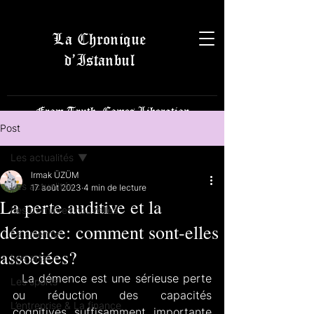
La Chronique
d’Istanbul
From Truth, Comes Liberation
Post
Les actualités
Irmak ÜZÜM
Les actualités
17 août 2023
4 min de lecture
La perte auditive et la
Les dernières nouvelles
démence: comment sont-elles
La science
associées?
Les arts
  La démence est une sérieuse perte 
Les sports
ou réduction des capacités 
L’entreprise & La finance
cognitives suffisamment importante 