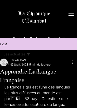
La Chronique
d’Istanbul
From Truth, Comes Liberation
Post
Les actualités
Ceyda BAŞ
Les actualités
15 mars 2023
5 min de lecture
Apprendre La Langue
Les dernières nouvelles
Française
La science
Le français qui est l’une des langues 
Les arts
les plus diffusées au monde est 
Les sports
parlé dans 53 pays. On estime que 
le nombre de locuteurs de langue 
L’entreprise & La finance