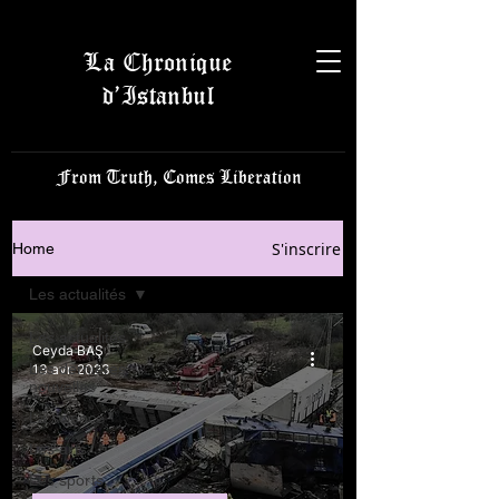
La Chronique
d’Istanbul
From Truth, Comes Liberation
S'inscrire
Home
Les actualités
Les actualités
Ceyda BAŞ
Les dernières
13 avr. 2023
nouvelles
La science
Les arts
Les sports