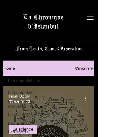
La Chronique
d’Istanbul
From Truth, Comes Liberation
S'inscrire
Home
Les actualités
Les actualités
Irmak ÜZÜM
Les dernières
22 juin 2023
nouvelles
La science
Les arts
La science
Les sports