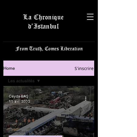
La Chronique
d’Istanbul
From Truth, Comes Liberation
S'inscrire
Home
Les actualités
Les actualités
Ceyda BAŞ
Les dernières
13 avr. 2023
nouvelles
La science
Les arts
Les sports